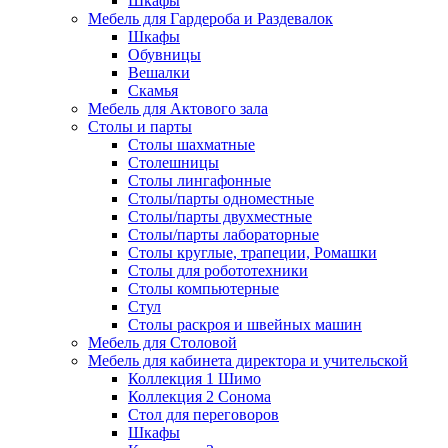
Шкафы
Мебель для Гардероба и Раздевалок
Шкафы
Обувницы
Вешалки
Скамья
Мебель для Актового зала
Столы и парты
Столы шахматные
Столешницы
Столы лингафонные
Столы/парты одноместные
Столы/парты двухместные
Столы/парты лабораторные
Столы круглые, трапеции, Ромашки
Столы для робототехники
Столы компьютерные
Стул
Столы раскроя и швейных машин
Мебель для Столовой
Мебель для кабинета директора и учительской
Коллекция 1 Шимо
Коллекция 2 Сонома
Стол для переговоров
Шкафы