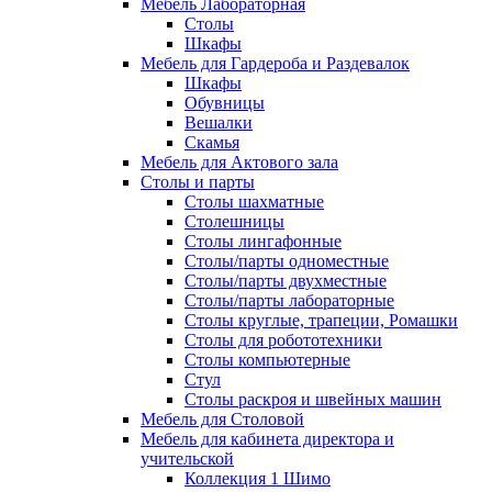
Мебель Лабораторная
Столы
Шкафы
Мебель для Гардероба и Раздевалок
Шкафы
Обувницы
Вешалки
Скамья
Мебель для Актового зала
Столы и парты
Столы шахматные
Столешницы
Столы лингафонные
Столы/парты одноместные
Столы/парты двухместные
Столы/парты лабораторные
Столы круглые, трапеции, Ромашки
Столы для робототехники
Столы компьютерные
Стул
Столы раскроя и швейных машин
Мебель для Столовой
Мебель для кабинета директора и
учительской
Коллекция 1 Шимо