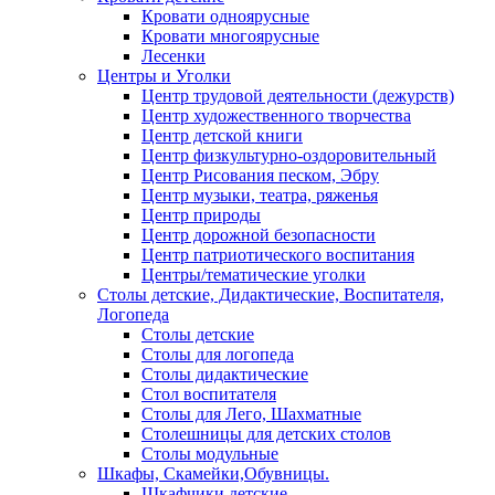
Кровати одноярусные
Кровати многоярусные
Лесенки
Центры и Уголки
Центр трудовой деятельности (дежурств)
Центр художественного творчества
Центр детской книги
Центр физкультурно-оздоровительный
Центр Рисования песком, Эбру
Центр музыки, театра, ряженья
Центр природы
Центр дорожной безопасности
Центр патриотического воспитания
Центры/тематические уголки
Столы детские, Дидактические, Воспитателя,
Логопеда
Столы детские
Столы для логопеда
Столы дидактические
Стол воспитателя
Столы для Лего, Шахматные
Столешницы для детских столов
Столы модульные
Шкафы, Скамейки,Обувницы.
Шкафчики детские