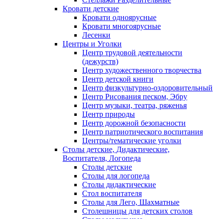
Кровати детские
Кровати одноярусные
Кровати многоярусные
Лесенки
Центры и Уголки
Центр трудовой деятельности
(дежурств)
Центр художественного творчества
Центр детской книги
Центр физкультурно-оздоровительный
Центр Рисования песком, Эбру
Центр музыки, театра, ряженья
Центр природы
Центр дорожной безопасности
Центр патриотического воспитания
Центры/тематические уголки
Столы детские, Дидактические,
Воспитателя, Логопеда
Столы детские
Столы для логопеда
Столы дидактические
Стол воспитателя
Столы для Лего, Шахматные
Столешницы для детских столов