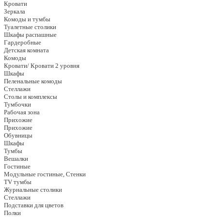
Кровати
Зеркала
Комоды и тумбы
Туалетные столики
Шкафы распашные
Гардеробные
Детская комната
Комоды
Кровати/ Кровати 2 уровня
Шкафы
Пеленальные комоды
Стеллажи
Столы и комплексы
Тумбочки
Рабочая зона
Прихожие
Прихожие
Обувницы
Шкафы
Тумбы
Вешалки
Гостиные
Модульные гостиные, Стенки
TV тумбы
Журнальные столики
Стеллажи
Подставки для цветов
Полки