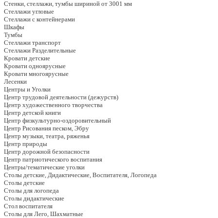
Стенки, стеллажи, тумбы шириной от 3001 мм
Стеллажи угловые
Стеллажи с контейнерами
Шкафы
Тумбы
Стеллажи транспорт
Стеллажи Разделительные
Кровати детские
Кровати одноярусные
Кровати многоярусные
Лесенки
Центры и Уголки
Центр трудовой деятельности (дежурств)
Центр художественного творчества
Центр детской книги
Центр физкультурно-оздоровительный
Центр Рисования песком, Эбру
Центр музыки, театра, ряженья
Центр природы
Центр дорожной безопасности
Центр патриотического воспитания
Центры/тематические уголки
Столы детские, Дидактические, Воспитателя, Логопеда
Столы детские
Столы для логопеда
Столы дидактические
Стол воспитателя
Столы для Лего, Шахматные