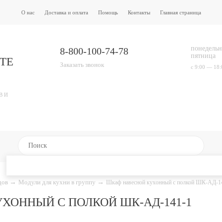
О нас
Доставка и оплата
Помощь
Контакты
Главная страница
понедельн
8-800-100-74-78
пятница
ТЕ
Заказать звонок
с 9:00 — 18:
В И
адов
→
Модули для кухни в группу
→
Шкаф навесной кухонный с полкой ШК-АД-1
ХОННЫЙ С ПОЛКОЙ ШК-АД-141-1