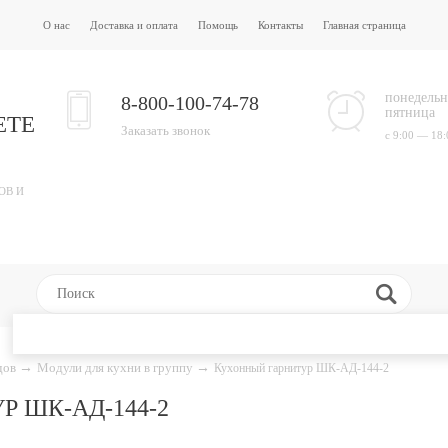
О нас
Доставка и оплата
Помощь
Контакты
Главная страница
понедельн
8-800-100-74-78
пятница
ЕТЕ
Заказать звонок
с 9:00 — 18:
ОВ И
адов
→
Модули для кухни в группу
→
Кухонный гарнитур ШК-АД-144-2
 ШК-АД-144-2