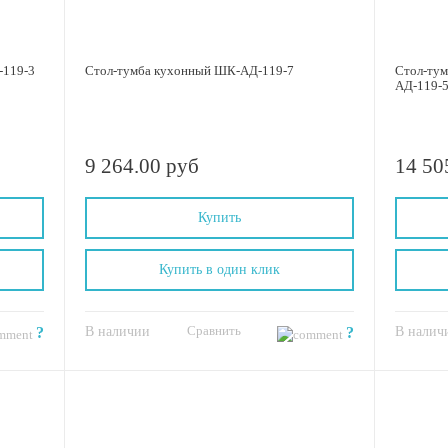
-119-3
Стол-тумба кухонный ШК-АД-119-7
Стол-тум
АД-119-
9 264.00 руб
14 50
Купить
Купить в один клик
Сравнить
?
В наличии
?
В налич