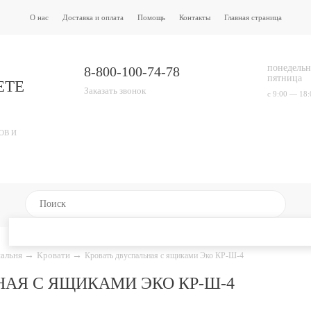
О нас
Доставка и оплата
Помощь
Контакты
Главная страница
понедельн
8-800-100-74-78
пятница
ЕТЕ
Заказать звонок
с 9:00 — 18:
ОВ И
альня
→
Кровати
→
Кровать двуспальная с ящиками Эко КР-Ш-4
НАЯ С ЯЩИКАМИ ЭКО КР-Ш-4