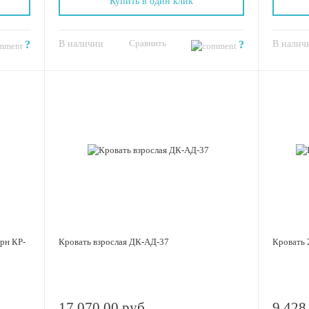
Купить в один клик
Сравнить
?
В наличии
?
В налич
рн КР-
Кровать взрослая ДК-АД-37
Кровать
17 070.00 руб
9 428