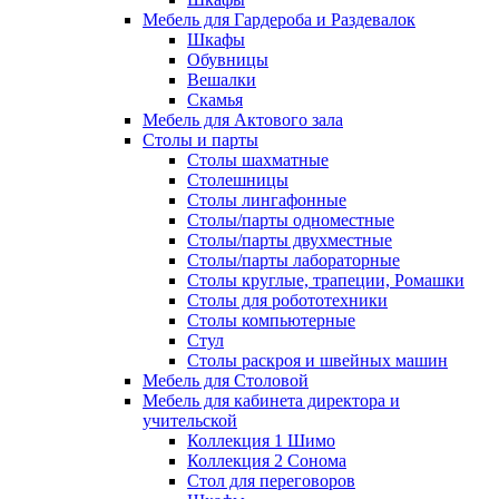
Мебель для Гардероба и Раздевалок
Шкафы
Обувницы
Вешалки
Скамья
Мебель для Актового зала
Столы и парты
Столы шахматные
Столешницы
Столы лингафонные
Столы/парты одноместные
Столы/парты двухместные
Столы/парты лабораторные
Столы круглые, трапеции, Ромашки
Столы для робототехники
Столы компьютерные
Стул
Столы раскроя и швейных машин
Мебель для Столовой
Мебель для кабинета директора и
учительской
Коллекция 1 Шимо
Коллекция 2 Сонома
Стол для переговоров