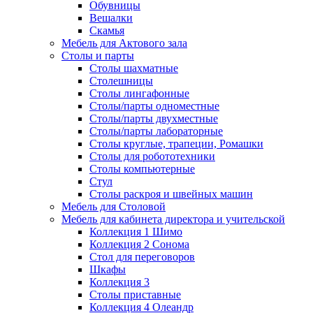
Обувницы
Вешалки
Скамья
Мебель для Актового зала
Столы и парты
Столы шахматные
Столешницы
Столы лингафонные
Столы/парты одноместные
Столы/парты двухместные
Столы/парты лабораторные
Столы круглые, трапеции, Ромашки
Столы для робототехники
Столы компьютерные
Стул
Столы раскроя и швейных машин
Мебель для Столовой
Мебель для кабинета директора и учительской
Коллекция 1 Шимо
Коллекция 2 Сонома
Стол для переговоров
Шкафы
Коллекция 3
Столы приставные
Коллекция 4 Олеандр