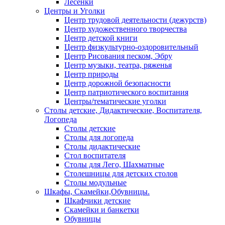
Лесенки
Центры и Уголки
Центр трудовой деятельности (дежурств)
Центр художественного творчества
Центр детской книги
Центр физкультурно-оздоровительный
Центр Рисования песком, Эбру
Центр музыки, театра, ряженья
Центр природы
Центр дорожной безопасности
Центр патриотического воспитания
Центры/тематические уголки
Столы детские, Дидактические, Воспитателя,
Логопеда
Столы детские
Столы для логопеда
Столы дидактические
Стол воспитателя
Столы для Лего, Шахматные
Столешницы для детских столов
Столы модульные
Шкафы, Скамейки,Обувницы.
Шкафчики детские
Скамейки и банкетки
Обувницы