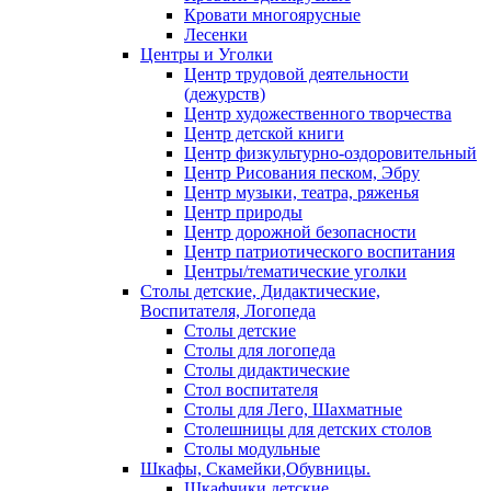
Кровати многоярусные
Лесенки
Центры и Уголки
Центр трудовой деятельности
(дежурств)
Центр художественного творчества
Центр детской книги
Центр физкультурно-оздоровительный
Центр Рисования песком, Эбру
Центр музыки, театра, ряженья
Центр природы
Центр дорожной безопасности
Центр патриотического воспитания
Центры/тематические уголки
Столы детские, Дидактические,
Воспитателя, Логопеда
Столы детские
Столы для логопеда
Столы дидактические
Стол воспитателя
Столы для Лего, Шахматные
Столешницы для детских столов
Столы модульные
Шкафы, Скамейки,Обувницы.
Шкафчики детские