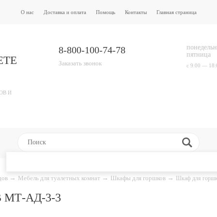
О нас
Доставка и оплата
Помощь
Контакты
Главная страница
понедельн
8-800-100-74-78
пятница
ЕТЕ
Заказать звонок
с 9:00 — 18:
ОВ И
адов
→
Мебель для туалетных комнат
→
Шкафы для горшков
→
Шкаф для горш
МТ-АД-3-3