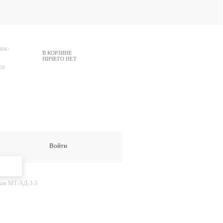
ик-
В КОРЗИНЕ
НИЧЕГО НЕТ
00
Войти
ков МТ-АД-3-3