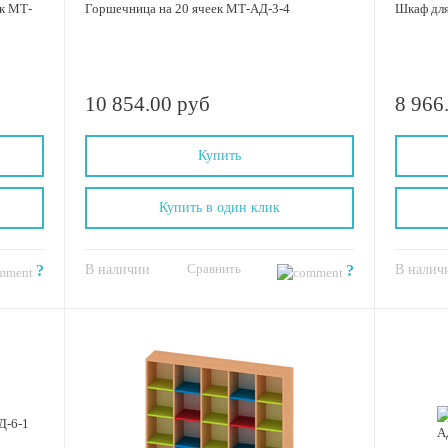
ек МТ-
Горшечница на 20 ячеек МТ-АД-3-4
Шкаф для
10 854.00 руб
8 966
Купить
Купить в один клик
Сравнить
?
В наличии
?
В налич