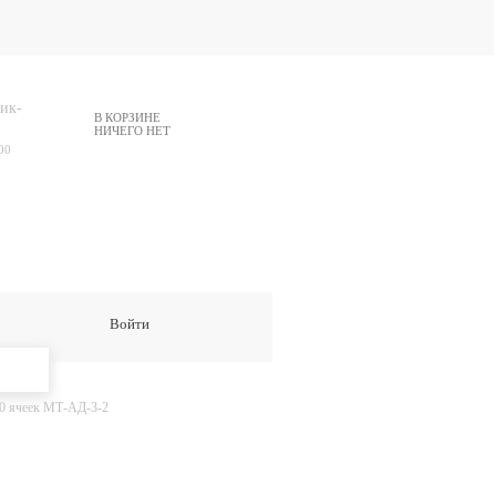
ик-
В КОРЗИНЕ
НИЧЕГО НЕТ
00
Войти
20 ячеек МТ-АД-3-2