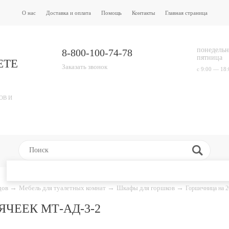
О нас
Доставка и оплата
Помощь
Контакты
Главная страница
понедельн
8-800-100-74-78
пятница
ЕТЕ
Заказать звонок
с 9:00 — 18:
ОВ И
адов
→
Мебель для туалетных комнат
→
Шкафы для горшков
→
Горшечница на 
ЯЧЕЕК МТ-АД-3-2