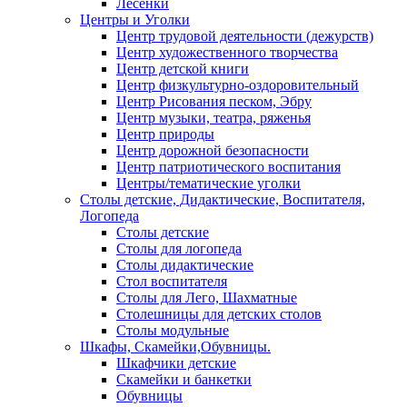
Лесенки
Центры и Уголки
Центр трудовой деятельности (дежурств)
Центр художественного творчества
Центр детской книги
Центр физкультурно-оздоровительный
Центр Рисования песком, Эбру
Центр музыки, театра, ряженья
Центр природы
Центр дорожной безопасности
Центр патриотического воспитания
Центры/тематические уголки
Столы детские, Дидактические, Воспитателя,
Логопеда
Столы детские
Столы для логопеда
Столы дидактические
Стол воспитателя
Столы для Лего, Шахматные
Столешницы для детских столов
Столы модульные
Шкафы, Скамейки,Обувницы.
Шкафчики детские
Скамейки и банкетки
Обувницы