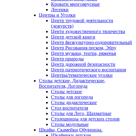
Кровати многоярусные
Лесенки
Центры и Уголки
Центр трудовой деятельности
(дежурств)
Центр художественного творчества
Центр детской книги
Центр физкультурно-оздоровительный
Центр Рисования песком, Эбру
Центр музыки, театра, ряженья
Центр природы
Центр дорожной безопасности
Центр патриотического воспитания
Центры/тематические уголки
Столы детские, Дидактические,
Воспитателя, Логопеда
Столы детские
Столы для логопеда
Столы дидактические
Стол воспитателя
Столы для Лего, Шахматные
Столешницы для детских столов
Столы модульные
Шкафы, Скамейки,Обувницы.
Шкафчики детские