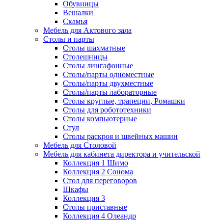
Обувницы
Вешалки
Скамья
Мебель для Актового зала
Столы и парты
Столы шахматные
Столешницы
Столы лингафонные
Столы/парты одноместные
Столы/парты двухместные
Столы/парты лабораторные
Столы круглые, трапеции, Ромашки
Столы для робототехники
Столы компьютерные
Стул
Столы раскроя и швейных машин
Мебель для Столовой
Мебель для кабинета директора и учительской
Коллекция 1 Шимо
Коллекция 2 Сонома
Стол для переговоров
Шкафы
Коллекция 3
Столы приставные
Коллекция 4 Олеандр