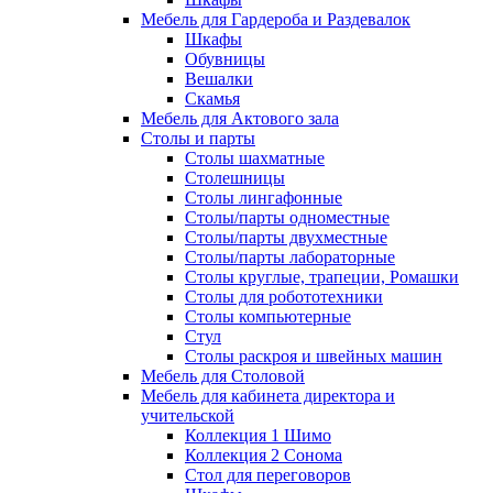
Мебель для Гардероба и Раздевалок
Шкафы
Обувницы
Вешалки
Скамья
Мебель для Актового зала
Столы и парты
Столы шахматные
Столешницы
Столы лингафонные
Столы/парты одноместные
Столы/парты двухместные
Столы/парты лабораторные
Столы круглые, трапеции, Ромашки
Столы для робототехники
Столы компьютерные
Стул
Столы раскроя и швейных машин
Мебель для Столовой
Мебель для кабинета директора и
учительской
Коллекция 1 Шимо
Коллекция 2 Сонома
Стол для переговоров