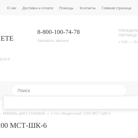
О нас
Доставка и оплата
Помощь
Контакты
Главная страница
понедел
8-800-100-74-78
пятница
ЕТЕ
Заказать звонок
с 9:00 — 18:
ДОВ И
→
→
Мебель для Столовой
Стол обеденный 1200 МСТ-ШК-6
00 МСТ-ШК-6