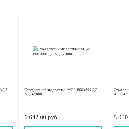
атный 680х680 ДС-АД-5
Стол детский квадратный МДФ 800х800 ДС-
Стол одн
АД-32(800)
ДС-АД-9
6 642.00 руб
5 030