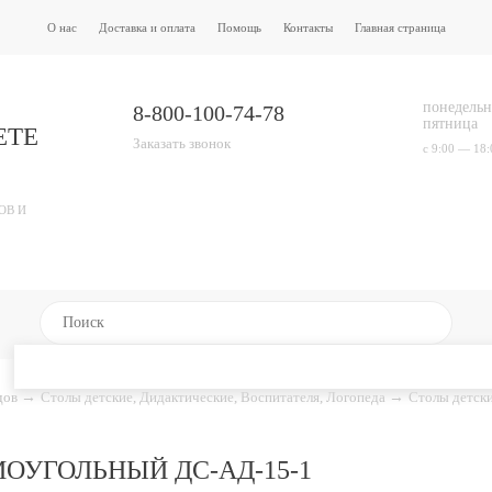
О нас
Доставка и оплата
Помощь
Контакты
Главная страница
понедельн
8-800-100-74-78
пятница
ЕТЕ
Заказать звонок
с 9:00 — 18:
ОВ И
адов
→
Столы детские, Дидактические, Воспитателя, Логопеда
→
Столы детск
ОУГОЛЬНЫЙ ДС-АД-15-1