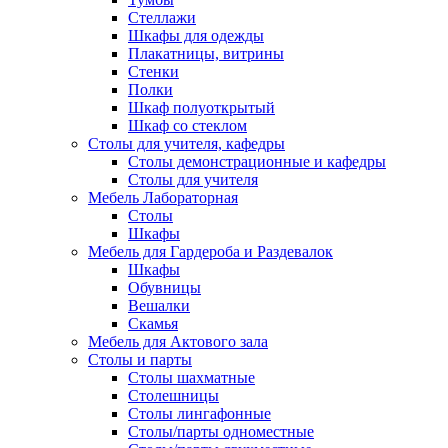
Стеллажи
Шкафы для одежды
Плакатницы, витрины
Стенки
Полки
Шкаф полуоткрытый
Шкаф со стеклом
Столы для учителя, кафедры
Столы демонстрационные и кафедры
Столы для учителя
Мебель Лабораторная
Столы
Шкафы
Мебель для Гардероба и Раздевалок
Шкафы
Обувницы
Вешалки
Скамья
Мебель для Актового зала
Столы и парты
Столы шахматные
Столешницы
Столы лингафонные
Столы/парты одноместные