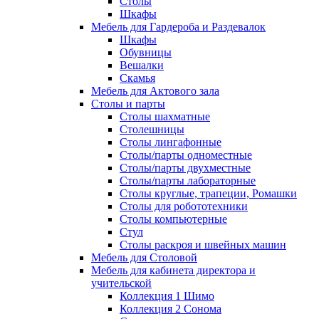
Столы
Шкафы
Мебель для Гардероба и Раздевалок
Шкафы
Обувницы
Вешалки
Скамья
Мебель для Актового зала
Столы и парты
Столы шахматные
Столешницы
Столы лингафонные
Столы/парты одноместные
Столы/парты двухместные
Столы/парты лабораторные
Столы круглые, трапеции, Ромашки
Столы для робототехники
Столы компьютерные
Стул
Столы раскроя и швейных машин
Мебель для Столовой
Мебель для кабинета директора и
учительской
Коллекция 1 Шимо
Коллекция 2 Сонома