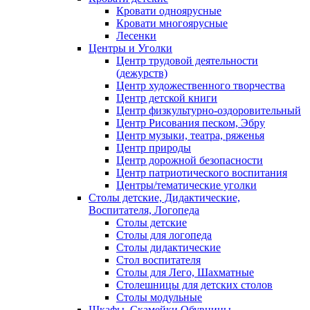
Кровати одноярусные
Кровати многоярусные
Лесенки
Центры и Уголки
Центр трудовой деятельности
(дежурств)
Центр художественного творчества
Центр детской книги
Центр физкультурно-оздоровительный
Центр Рисования песком, Эбру
Центр музыки, театра, ряженья
Центр природы
Центр дорожной безопасности
Центр патриотического воспитания
Центры/тематические уголки
Столы детские, Дидактические,
Воспитателя, Логопеда
Столы детские
Столы для логопеда
Столы дидактические
Стол воспитателя
Столы для Лего, Шахматные
Столешницы для детских столов
Столы модульные
Шкафы, Скамейки,Обувницы.