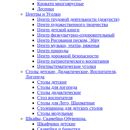
Кровати многоярусные
Лесенки
Центры и Уголки
Центр трудовой деятельности (дежурств)
Центр художественного творчества
Центр детской книги
Центр физкультурно-оздоровительный
Центр Рисования песком, Эбру
Центр музыки, театра, ряженья
Центр природы
Центр дорожной безопасности
Центр патриотического воспитания
Центры/тематические уголки
Столы детские, Дидактические, Воспитателя,
Логопеда
Столы детские
Столы для логопеда
Столы дидактические
Стол воспитателя
Столы для Лего, Шахматные
Столешницы для детских столов
Столы модульные
Шкафы, Скамейки,Обувницы.
Шкафчики детские
Скамейки и банкетки