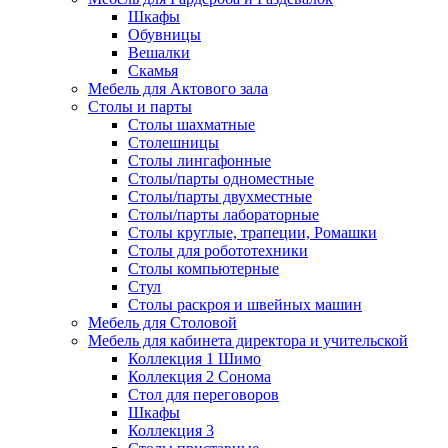
Шкафы
Обувницы
Вешалки
Скамья
Мебель для Актового зала
Столы и парты
Столы шахматные
Столешницы
Столы лингафонные
Столы/парты одноместные
Столы/парты двухместные
Столы/парты лабораторные
Столы круглые, трапеции, Ромашки
Столы для робототехники
Столы компьютерные
Стул
Столы раскроя и швейных машин
Мебель для Столовой
Мебель для кабинета директора и учительской
Коллекция 1 Шимо
Коллекция 2 Сонома
Стол для переговоров
Шкафы
Коллекция 3