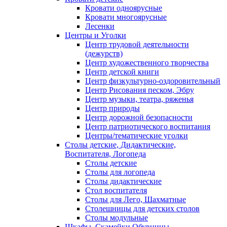
Кровати одноярусные
Кровати многоярусные
Лесенки
Центры и Уголки
Центр трудовой деятельности
(дежурств)
Центр художественного творчества
Центр детской книги
Центр физкультурно-оздоровительный
Центр Рисования песком, Эбру
Центр музыки, театра, ряженья
Центр природы
Центр дорожной безопасности
Центр патриотического воспитания
Центры/тематические уголки
Столы детские, Дидактические,
Воспитателя, Логопеда
Столы детские
Столы для логопеда
Столы дидактические
Стол воспитателя
Столы для Лего, Шахматные
Столешницы для детских столов
Столы модульные
Шкафы, Скамейки,Обувницы.