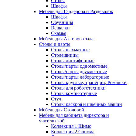
Столы
Шкафы
Мебель для Гардероба и Раздевалок
Шкафы
Обувницы
Вешалки
Скамья
Мебель для Актового зала
Столы и парты
Столы шахматные
Столешницы
Столы лингафонные
Столы/парты одноместные
Столы/парты двухместные
Столы/парты лабораторные
Столы круглые, трапеции, Ромашки
Столы для робототехники
Столы компьютерные
Стул
Столы раскроя и швейных машин
Мебель для Столовой
Мебель для кабинета директора и
учительской
Коллекция 1 Шимо
Коллекция 2 Сонома