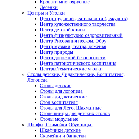
Кровати многоярусные
Лесенки
Центры и Уголки
Центр трудовой деятельности (дежурств)
Центр художественного творчества
Центр детской книги
Центр физкультурно-оздоровительный
Центр Рисования песком, Эбру
Центр музыки, театра, ряженья
Центр природы
Центр дорожной безопасности
Центр патриотического воспитания
Центры/тематические уголки
Столы детские, Дидактические, Воспитателя,
Логопеда
Столы детские
Столы для логопеда
Столы дидактические
Стол воспитателя
Столы для Лего, Шахматные
Столешницы для детских столов
Столы модульные
Шкафы, Скамейки,Обувницы.
Шкафчики детские
Скамейки и банкетки