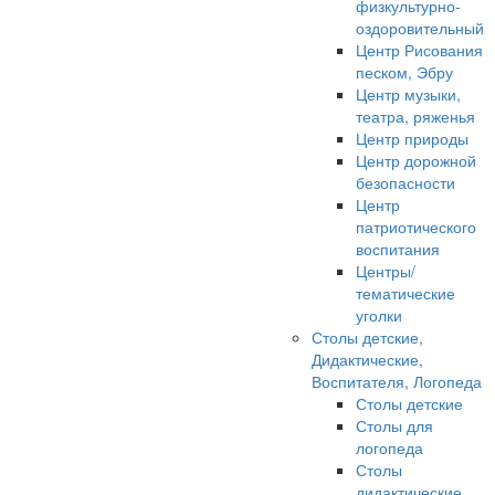
физкультурно-
оздоровительный
Центр Рисования
песком, Эбру
Центр музыки,
театра, ряженья
Центр природы
Центр дорожной
безопасности
Центр
патриотического
воспитания
Центры/
тематические
уголки
Столы детские,
Дидактические,
Воспитателя, Логопеда
Столы детские
Столы для
логопеда
Столы
дидактические