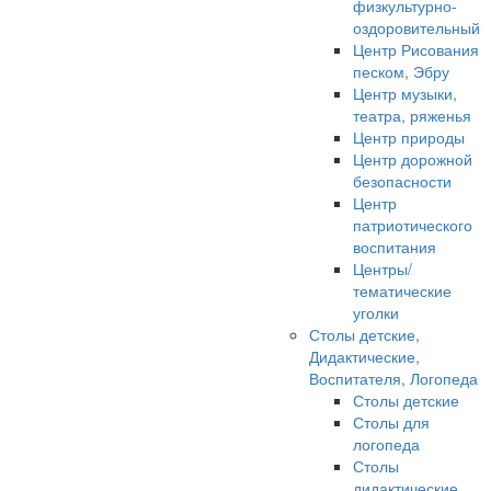
физкультурно-
оздоровительный
Центр Рисования
песком, Эбру
Центр музыки,
театра, ряженья
Центр природы
Центр дорожной
безопасности
Центр
патриотического
воспитания
Центры/
тематические
уголки
Столы детские,
Дидактические,
Воспитателя, Логопеда
Столы детские
Столы для
логопеда
Столы
дидактические