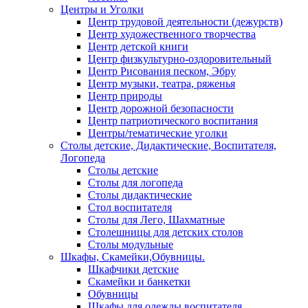
Центры и Уголки
Центр трудовой деятельности (дежурств)
Центр художественного творчества
Центр детской книги
Центр физкультурно-оздоровительный
Центр Рисования песком, Эбру
Центр музыки, театра, ряженья
Центр природы
Центр дорожной безопасности
Центр патриотического воспитания
Центры/тематические уголки
Столы детские, Дидактические, Воспитателя,
Логопеда
Столы детские
Столы для логопеда
Столы дидактические
Стол воспитателя
Столы для Лего, Шахматные
Столешницы для детских столов
Столы модульные
Шкафы, Скамейки,Обувницы.
Шкафчики детские
Скамейки и банкетки
Обувницы
Шкафы для одежды воспитателя