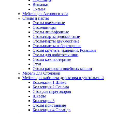
Вешалки
Скамья
Мебель для Актового зала
Столы и парты
Столы шахматные
Столешницы
Столы лингафонные
Столы/парты одноместные
Столы/парты двухместные
Столы/парты лабораторные
Столы круглые, трапеции, Ромашки
Столы для робототехники
Столы компьютерные
Стул
Столы раскроя и швейных машин
Мебель для Столовой
Мебель для кабинета директора и учительской
Коллекция 1 Шимо
Коллекция 2 Сонома
Стол для переговоров
Шкафы
Коллекция 3
Столы приставные
Коллекция 4 Олеандр