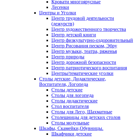
Кровати многоярусные
Лесенки
Центры и Уголки
Центр трудовой деятельности
(дежурств)
Центр художественного творчества
Центр детской книги
Центр физкультурно-оздоровительный
Центр Рисования песком, Эбру
Центр музыки, театра, ряженья
Центр природы
Центр дорожной безопасности
Центр патриотического воспитания
Центры/тематические уголки
Столы детские, Дидактические,
Воспитателя, Логопеда
Столы детские
Столы для логопеда
Столы дидактические
Стол воспитателя
Столы для Лего, Шахматные
Столешницы для детских столов
Столы модульные
Шкафы, Скамейки,Обувницы.
Шкафчики детские