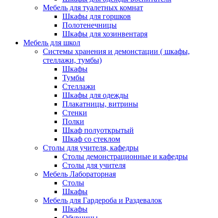
Мебель для туалетных комнат
Шкафы для горшков
Полотенечницы
Шкафы для хозинвентаря
Мебель для школ
Системы хранения и демонстации ( шкафы,
стеллажи, тумбы)
Шкафы
Тумбы
Стеллажи
Шкафы для одежды
Плакатницы, витрины
Стенки
Полки
Шкаф полуоткрытый
Шкаф со стеклом
Столы для учителя, кафедры
Столы демонстрационные и кафедры
Столы для учителя
Мебель Лабораторная
Столы
Шкафы
Мебель для Гардероба и Раздевалок
Шкафы
Обувницы