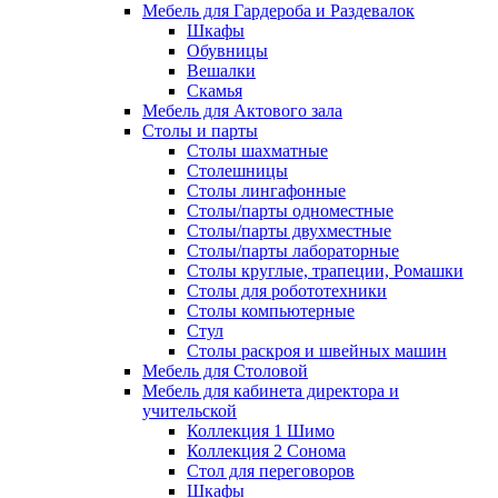
Мебель для Гардероба и Раздевалок
Шкафы
Обувницы
Вешалки
Скамья
Мебель для Актового зала
Столы и парты
Столы шахматные
Столешницы
Столы лингафонные
Столы/парты одноместные
Столы/парты двухместные
Столы/парты лабораторные
Столы круглые, трапеции, Ромашки
Столы для робототехники
Столы компьютерные
Стул
Столы раскроя и швейных машин
Мебель для Столовой
Мебель для кабинета директора и
учительской
Коллекция 1 Шимо
Коллекция 2 Сонома
Стол для переговоров
Шкафы