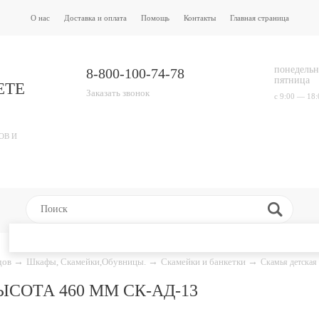
О нас
Доставка и оплата
Помощь
Контакты
Главная страница
понедельн
8-800-100-74-78
пятница
ЕТЕ
Заказать звонок
с 9:00 — 18:
ОВ И
адов
→
Шкафы, Скамейки,Обувницы.
→
Скамейки и банкетки
→
Скамья детская
СОТА 460 ММ СК-АД-13