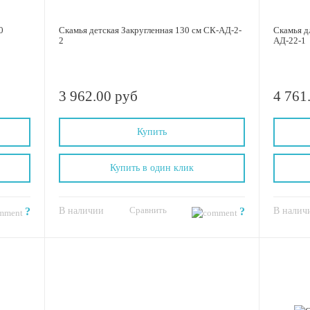
0
Скамья детская Закругленная 130 см СК-АД-2-
Скамья д
2
АД-22-1
3 962.00 руб
4 761
Купить
Купить в один клик
Сравнить
?
В наличии
?
В налич