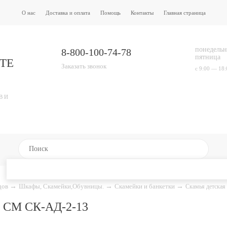
О нас
Доставка и оплата
Помощь
Контакты
Главная страница
понедельн
8-800-100-74-78
пятница
ТЕ
Заказать звонок
с 9:00 — 18:
В И
адов
→
Шкафы, Скамейки,Обувницы.
→
Скамейки и банкетки
→
Скамья детская
СМ СК-АД-2-13