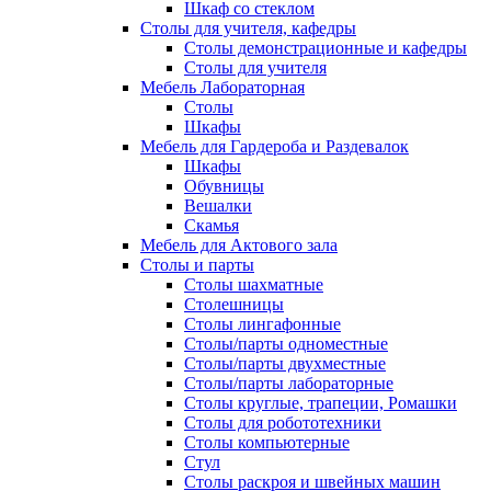
Шкаф со стеклом
Столы для учителя, кафедры
Столы демонстрационные и кафедры
Столы для учителя
Мебель Лабораторная
Столы
Шкафы
Мебель для Гардероба и Раздевалок
Шкафы
Обувницы
Вешалки
Скамья
Мебель для Актового зала
Столы и парты
Столы шахматные
Столешницы
Столы лингафонные
Столы/парты одноместные
Столы/парты двухместные
Столы/парты лабораторные
Столы круглые, трапеции, Ромашки
Столы для робототехники
Столы компьютерные
Стул
Столы раскроя и швейных машин