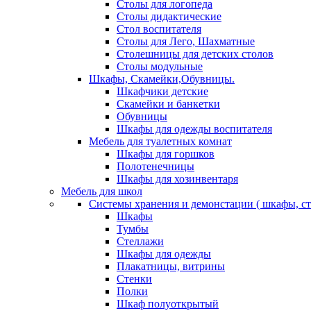
Столы для логопеда
Столы дидактические
Стол воспитателя
Столы для Лего, Шахматные
Столешницы для детских столов
Столы модульные
Шкафы, Скамейки,Обувницы.
Шкафчики детские
Скамейки и банкетки
Обувницы
Шкафы для одежды воспитателя
Мебель для туалетных комнат
Шкафы для горшков
Полотенечницы
Шкафы для хозинвентаря
Мебель для школ
Системы хранения и демонстации ( шкафы, с
Шкафы
Тумбы
Стеллажи
Шкафы для одежды
Плакатницы, витрины
Стенки
Полки
Шкаф полуоткрытый