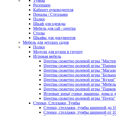
Тумбы
Ресепшен
Кабинет руководителя
Пеналы / Стеллажи
Полки
Шкаф для одежды
Мебель для call - центра
Столы
Шкафы для документов
Мебель для детских садов
Полки
Модули для кухни в группу
Игровая мебель
Центры сюжетно ролевой игры "Мастер
Центры сюжетно ролевой игры "Парикм
Центры сюжетно ролевой игры "Магази
Центры сюжетно ролевой игры "Больн
Центры сюжетно ролевой игры "Кухня"
Центры сюжетно ролевой игры "Мебель 
Центры сюжетно ролевой игры "Парков
Игровые зоны( горки, машины, дома и д
Центры сюжетно ролевой игры "Почта"
Стенки, Стеллажи, Тумбы
Стенки, стеллажи, тумбы шириной до 1
Стенки, стеллажи, тумбы шириной от 1