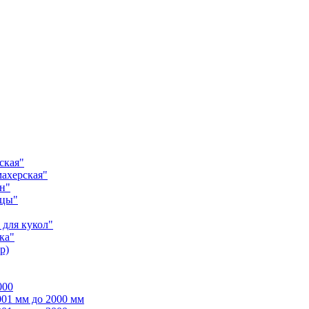
ская"
ахерская"
н"
ицы"
для кукол"
ка"
р)
000
001 мм до 2000 мм