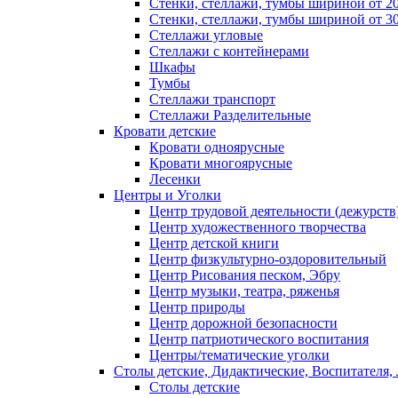
Стенки, стеллажи, тумбы шириной от 2
Стенки, стеллажи, тумбы шириной от 3
Стеллажи угловые
Стеллажи с контейнерами
Шкафы
Тумбы
Стеллажи транспорт
Стеллажи Разделительные
Кровати детские
Кровати одноярусные
Кровати многоярусные
Лесенки
Центры и Уголки
Центр трудовой деятельности (дежурств
Центр художественного творчества
Центр детской книги
Центр физкультурно-оздоровительный
Центр Рисования песком, Эбру
Центр музыки, театра, ряженья
Центр природы
Центр дорожной безопасности
Центр патриотического воспитания
Центры/тематические уголки
Столы детские, Дидактические, Воспитателя,
Столы детские