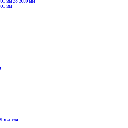
001 мм до 3000 мм
001 мм
)
 Логопеда