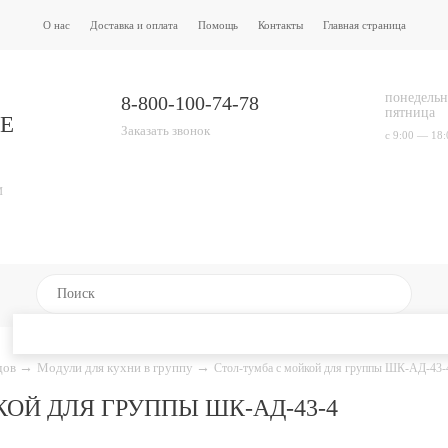
О нас
Доставка и оплата
Помощь
Контакты
Главная страница
понедельн
8-800-100-74-78
пятница
Е
Заказать звонок
с 9:00 — 18:
И
адов
→
Модули для кухни в группу
→
Стол-тумба с мойкой для группы ШК-АД-43-
ОЙ ДЛЯ ГРУППЫ ШК-АД-43-4