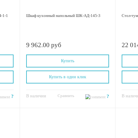
-1-1
Шкаф кухонный напольный ШК-АД-145-3
Стол-тум
9 962.00 руб
22 01
Купить
Купить в один клик
Сравнить
?
В наличии
?
В налич