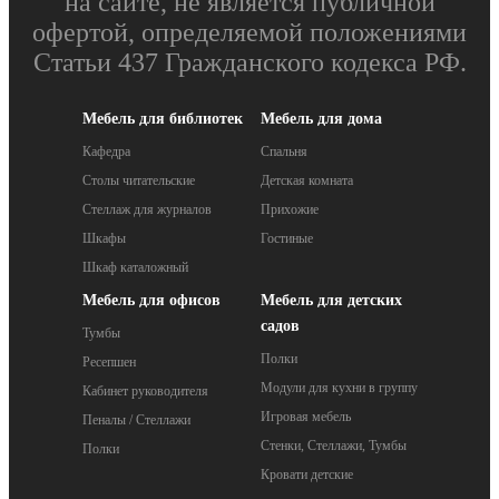
на сайте, не является публичной
офертой, определяемой положениями
Статьи 437 Гражданского кодекса РФ.
Мебель для библиотек
Мебель для дома
Кафедра
Спальня
Столы читательские
Детская комната
Стеллаж для журналов
Прихожие
Шкафы
Гостиные
Шкаф каталожный
Мебель для офисов
Мебель для детских
садов
Тумбы
Полки
Ресепшен
Модули для кухни в группу
Кабинет руководителя
Игровая мебель
Пеналы / Стеллажи
Стенки, Стеллажи, Тумбы
Полки
Кровати детские