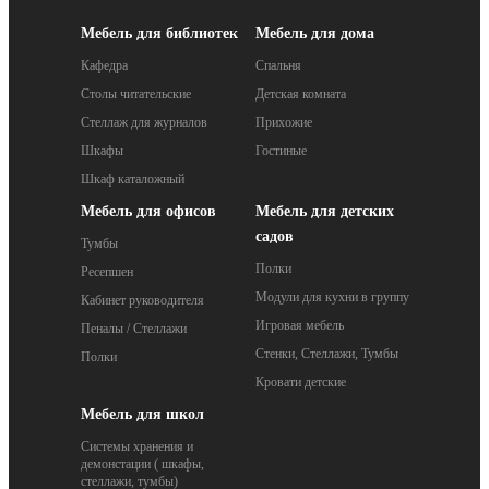
Мебель для библиотек
Мебель для дома
Кафедра
Спальня
Столы читательские
Детская комната
Стеллаж для журналов
Прихожие
Шкафы
Гостиные
Шкаф каталожный
Мебель для офисов
Мебель для детских
садов
Тумбы
Полки
Ресепшен
Модули для кухни в группу
Кабинет руководителя
Игровая мебель
Пеналы / Стеллажи
Стенки, Стеллажи, Тумбы
Полки
Кровати детские
Мебель для школ
Системы хранения и
демонстации ( шкафы,
стеллажи, тумбы)