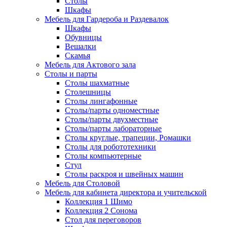
Столы
Шкафы
Мебель для Гардероба и Раздевалок
Шкафы
Обувницы
Вешалки
Скамья
Мебель для Актового зала
Столы и парты
Столы шахматные
Столешницы
Столы лингафонные
Столы/парты одноместные
Столы/парты двухместные
Столы/парты лабораторные
Столы круглые, трапеции, Ромашки
Столы для робототехники
Столы компьютерные
Стул
Столы раскроя и швейных машин
Мебель для Столовой
Мебель для кабинета директора и учительской
Коллекция 1 Шимо
Коллекция 2 Сонома
Стол для переговоров