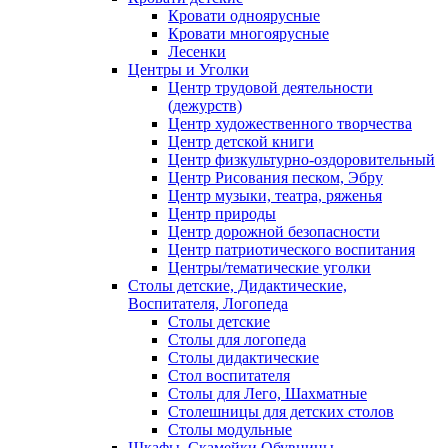
Кровати одноярусные
Кровати многоярусные
Лесенки
Центры и Уголки
Центр трудовой деятельности
(дежурств)
Центр художественного творчества
Центр детской книги
Центр физкультурно-оздоровительный
Центр Рисования песком, Эбру
Центр музыки, театра, ряженья
Центр природы
Центр дорожной безопасности
Центр патриотического воспитания
Центры/тематические уголки
Столы детские, Дидактические,
Воспитателя, Логопеда
Столы детские
Столы для логопеда
Столы дидактические
Стол воспитателя
Столы для Лего, Шахматные
Столешницы для детских столов
Столы модульные
Шкафы, Скамейки,Обувницы.