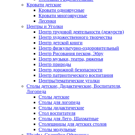
Кровати детские
Кровати одноярусные
Кровати многоярусные
Лесенки
Центры и Уголки
Центр трудовой деятельности (дежурств)
Центр художественного творчества
Центр детской книги
Центр физкультурно-оздоровительный
Центр Рисования песком, Эбру
Центр музыки, театра, ряженья
Центр природы
Центр дорожной безопасности
Центр патриотического воспитания
Центры/тематические уголки
Столы детские, Дидактические, Воспитателя,
Логопеда
Столы детские
Столы для логопеда
Столы дидактические
Стол воспитателя
Столы для Лего, Шахматные
Столешницы для детских столов
Столы модульные
Шкафы, Скамейки,Обувницы.