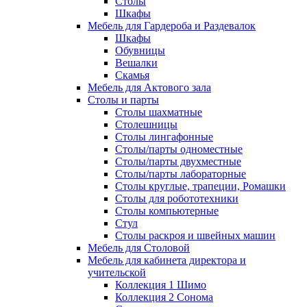
Столы
Шкафы
Мебель для Гардероба и Раздевалок
Шкафы
Обувницы
Вешалки
Скамья
Мебель для Актового зала
Столы и парты
Столы шахматные
Столешницы
Столы лингафонные
Столы/парты одноместные
Столы/парты двухместные
Столы/парты лабораторные
Столы круглые, трапеции, Ромашки
Столы для робототехники
Столы компьютерные
Стул
Столы раскроя и швейных машин
Мебель для Столовой
Мебель для кабинета директора и
учительской
Коллекция 1 Шимо
Коллекция 2 Сонома