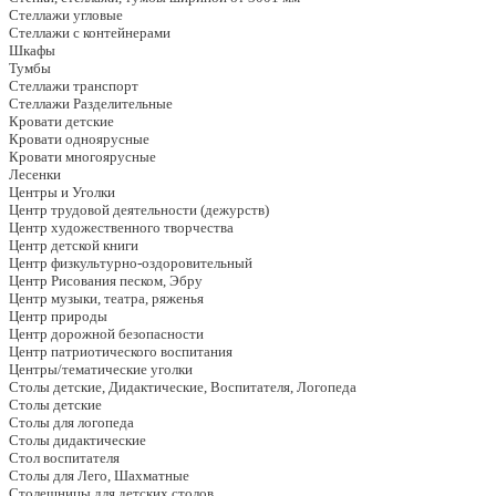
Стеллажи угловые
Стеллажи с контейнерами
Шкафы
Тумбы
Стеллажи транспорт
Стеллажи Разделительные
Кровати детские
Кровати одноярусные
Кровати многоярусные
Лесенки
Центры и Уголки
Центр трудовой деятельности (дежурств)
Центр художественного творчества
Центр детской книги
Центр физкультурно-оздоровительный
Центр Рисования песком, Эбру
Центр музыки, театра, ряженья
Центр природы
Центр дорожной безопасности
Центр патриотического воспитания
Центры/тематические уголки
Столы детские, Дидактические, Воспитателя, Логопеда
Столы детские
Столы для логопеда
Столы дидактические
Стол воспитателя
Столы для Лего, Шахматные
Столешницы для детских столов