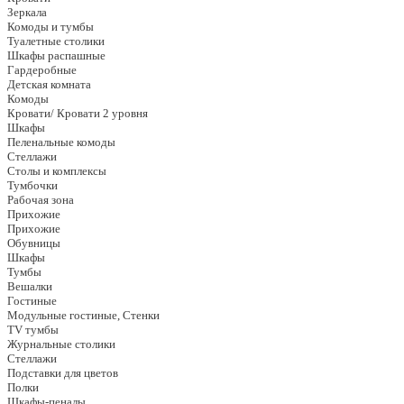
Зеркала
Комоды и тумбы
Туалетные столики
Шкафы распашные
Гардеробные
Детская комната
Комоды
Кровати/ Кровати 2 уровня
Шкафы
Пеленальные комоды
Стеллажи
Столы и комплексы
Тумбочки
Рабочая зона
Прихожие
Прихожие
Обувницы
Шкафы
Тумбы
Вешалки
Гостиные
Модульные гостиные, Стенки
TV тумбы
Журнальные столики
Стеллажи
Подставки для цветов
Полки
Шкафы-пеналы