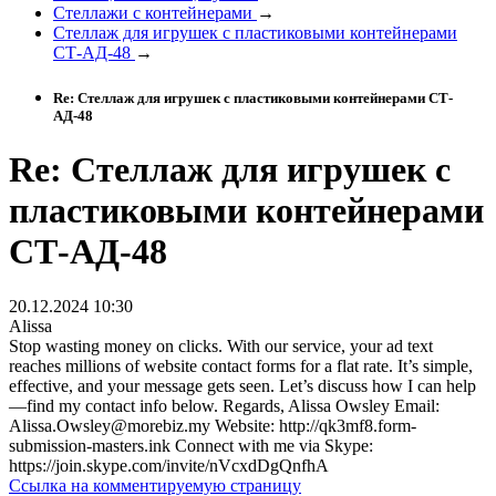
Стеллажи с контейнерами
→
Стеллаж для игрушек с пластиковыми контейнерами
СТ-АД-48
→
Re: Стеллаж для игрушек с пластиковыми контейнерами СТ-
АД-48
Re: Стеллаж для игрушек с
пластиковыми контейнерами
СТ-АД-48
20.12.2024 10:30
Alissa
Stop wasting money on clicks. With our service, your ad text
reaches millions of website contact forms for a flat rate. It’s simple,
effective, and your message gets seen. Let’s discuss how I can help
—find my contact info below. Regards, Alissa Owsley Email:
Alissa.Owsley@morebiz.my Website: http://qk3mf8.form-
submission-masters.ink Connect with me via Skype:
https://join.skype.com/invite/nVcxdDgQnfhA
Ссылка на комментируемую страницу