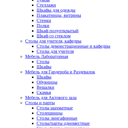
Стеллажи
Шкафы для одежды
Плакатницы, витрины
Стенки
Полки
Шкаф полуоткрытый
Шкаф со стеклом
Столы для учителя, кафедры
Столы демонстрационные и кафедры
Столы для учителя
Мебель Лабораторная
Столы
Шкафы
Мебель для Гардероба и Раздевалок
Шкафы
Обувницы
Вешалки
Скамья
Мебель для Актового зала
Столы и парты
Столы шахматные
Столешницы
Столы лингафонные
Столы/парты одноместные