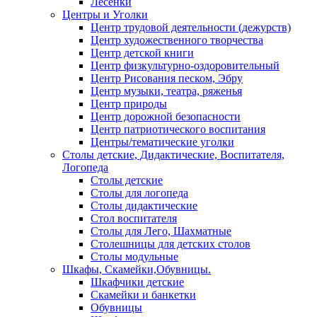
Лесенки
Центры и Уголки
Центр трудовой деятельности (дежурств)
Центр художественного творчества
Центр детской книги
Центр физкультурно-оздоровительный
Центр Рисования песком, Эбру
Центр музыки, театра, ряженья
Центр природы
Центр дорожной безопасности
Центр патриотического воспитания
Центры/тематические уголки
Столы детские, Дидактические, Воспитателя,
Логопеда
Столы детские
Столы для логопеда
Столы дидактические
Стол воспитателя
Столы для Лего, Шахматные
Столешницы для детских столов
Столы модульные
Шкафы, Скамейки,Обувницы.
Шкафчики детские
Скамейки и банкетки
Обувницы