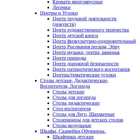
Кровати многоярусные
Лесенки
Центры и Уголки
Центр трудовой деятельности
(дежурств)
Центр художественного творчества
Центр детской книги
Центр физкультурно-оздоровительный
Центр Рисования песком, Эбру
Центр музыки, театра, ряженья
Центр природы
Центр дорожной безопасности
Центр патриотического воспитания
Центры/тематические уголки
Столы детские, Дидактические,
Воспитателя, Логопеда
Столы детские
Столы для логопеда
Столы дидактические
Стол воспитателя
Столы для Лего, Шахматные
Столешницы для детских столов
Столы модульные
Шкафы, Скамейки,Обувницы.
Шкафчики детские