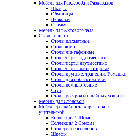
Мебель для Гардероба и Раздевалок
Шкафы
Обувницы
Вешалки
Скамья
Мебель для Актового зала
Столы и парты
Столы шахматные
Столешницы
Столы лингафонные
Столы/парты одноместные
Столы/парты двухместные
Столы/парты лабораторные
Столы круглые, трапеции, Ромашки
Столы для робототехники
Столы компьютерные
Стул
Столы раскроя и швейных машин
Мебель для Столовой
Мебель для кабинета директора и
учительской
Коллекция 1 Шимо
Коллекция 2 Сонома
Стол для переговоров
Шкафы