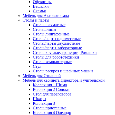
Обувницы
Вешалки
Скамья
Мебель для Актового зала
Столы и парты
Столы шахматные
Столешницы
Столы лингафонные
Столы/парты одноместные
Столы/парты двухместные
Столы/парты лабораторные
Столы круглые, трапеции, Ромашки
Столы для робототехники
Столы компьютерные
Стул
Столы раскроя и швейных машин
Мебель для Столовой
Мебель для кабинета директора и учительской
Коллекция 1 Шимо
Коллекция 2 Сонома
Стол для переговоров
Шкафы
Коллекция 3
Столы приставные
Коллекция 4 Олеандр