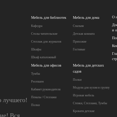
О 
Мебель для библиотек
Мебель для дома
До
Кафедра
Спальня
и 
Столы читательские
Детская комната
По
Стеллаж для журналов
Прихожие
Ко
Шкафы
Гостиные
Гл
Шкаф каталожный
ст
Мебель для офисов
Мебель для детских
садов
Тумбы
Полки
Ресепшен
Модули для кухни в группу
Кабинет руководителя
Игровая мебель
Пеналы / Стеллажи
о лучшего!
Стенки, Стеллажи, Тумбы
Полки
Кровати детские
ие! Вся