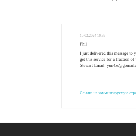
15.02.2024 10:39
Phil
I just delivered this message to
get this service for a fraction o
Stewart Email: yun4zs@gomail2
Ссылка на комментируемую стр