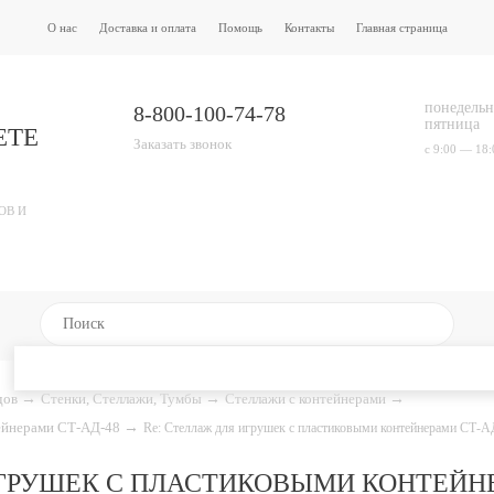
О нас
Доставка и оплата
Помощь
Контакты
Главная страница
понедельн
8-800-100-74-78
пятница
ЕТЕ
Заказать звонок
с 9:00 — 18:
ОВ И
адов
→
Стенки, Стеллажи, Тумбы
→
Стеллажи с контейнерами
→
тейнерами СТ-АД-48
→
Re: Стеллаж для игрушек с пластиковыми контейнерами СТ-А
ИГРУШЕК С ПЛАСТИКОВЫМИ КОНТЕЙНЕ